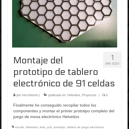
1
Montaje del
ENE 2023
prototipo de tablero
electrónico de 91 celdas
por
microhenrio
|
publicado en:
Helvetios
,
Proyectos
|
0
Finalmente he conseguido recopilar todos los
componentes y montar el primer prototipo completo del
juego de mesa electrónico Helvetios
circuito
,
Helvetios
,
leds
,
pcb
,
prototipo
,
tablero de juego electrónico