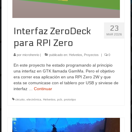
23
Interfaz ZeroDeck
MAR 2026
para RPI Zero
por
microhenrio
|
publicado en:
Helvetios
,
Proyectos
|
0
En este proyecto he estado programando al principio
una interfaz en GTK llamada GamMa. Pero el objetivo
era correr esa aplicación en una RPI Zero 2W y que
esta se comunicase con el tablero por USB y sirviese de
interfaz …
Continuar
circuito
,
electrónica
,
Helvetios
,
pcb
,
prototipo