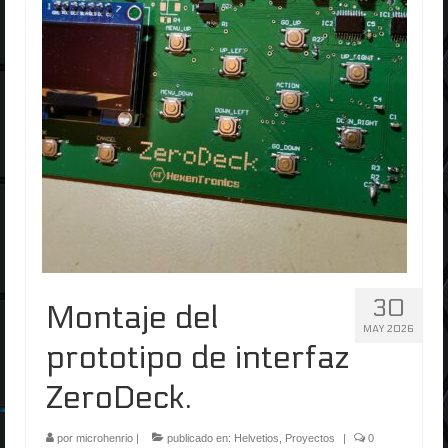
30
Montaje del
MAY 2026
prototipo de interfaz
ZeroDeck.
por
microhenrio
|
publicado en:
Helvetios
,
Proyectos
|
0