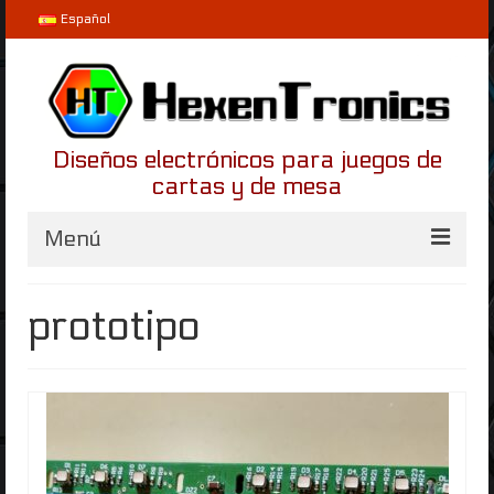
Español
Diseños electrónicos para juegos de
cartas y de mesa
Menú
Inicio
prototipo
Proyectos
LifeLinker
Helvetios
Blog