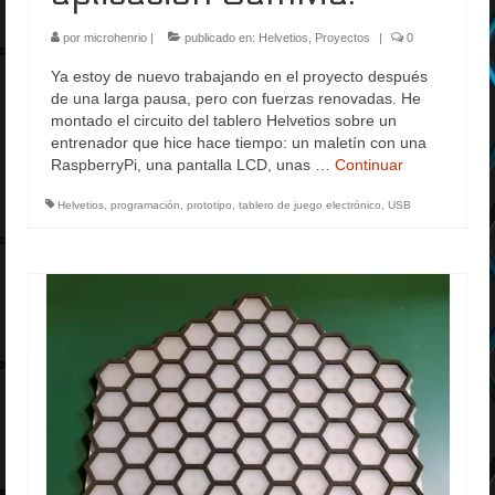
por
microhenrio
|
publicado en:
Helvetios
,
Proyectos
|
0
Ya estoy de nuevo trabajando en el proyecto después
de una larga pausa, pero con fuerzas renovadas. He
montado el circuito del tablero Helvetios sobre un
entrenador que hice hace tiempo: un maletín con una
RaspberryPi, una pantalla LCD, unas …
Continuar
Helvetios
,
programación
,
prototipo
,
tablero de juego electrónico
,
USB