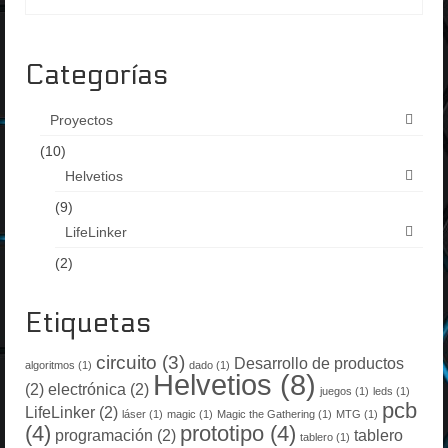
Categorías
Proyectos
(10)
Helvetios
(9)
LifeLinker
(2)
Etiquetas
circuito
(3)
Desarrollo de productos
algoritmos
(1)
dado
(1)
Helvetios
(8)
(2)
electrónica
(2)
juegos
(1)
leds
(1)
pcb
LifeLinker
(2)
láser
(1)
magic
(1)
Magic the Gathering
(1)
MTG
(1)
(4)
prototipo
(4)
programación
(2)
tablero
tablero
(1)