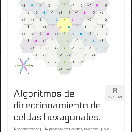
8
Algoritmos de
MAY 2021
direccionamiento de
celdas hexagonales.
por
microhenrio
|
publicado en:
Helvetios
,
Proyectos
|
0