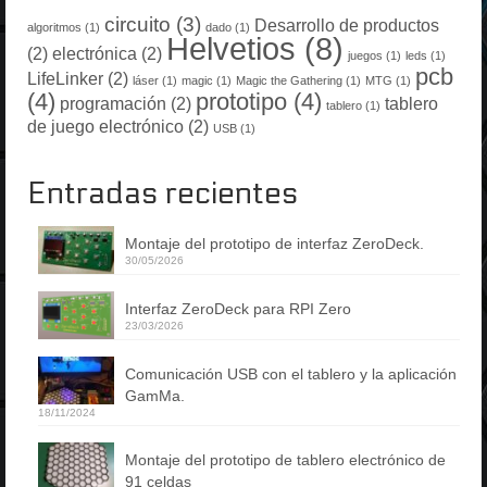
circuito
(3)
Desarrollo de productos
algoritmos
(1)
dado
(1)
Helvetios
(8)
(2)
electrónica
(2)
juegos
(1)
leds
(1)
pcb
LifeLinker
(2)
láser
(1)
magic
(1)
Magic the Gathering
(1)
MTG
(1)
(4)
prototipo
(4)
programación
(2)
tablero
tablero
(1)
de juego electrónico
(2)
USB
(1)
Entradas recientes
Montaje del prototipo de interfaz ZeroDeck.
30/05/2026
Interfaz ZeroDeck para RPI Zero
23/03/2026
Comunicación USB con el tablero y la aplicación
GamMa.
18/11/2024
Montaje del prototipo de tablero electrónico de
91 celdas