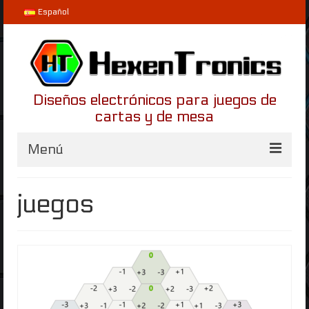
Español
Diseños electrónicos para juegos de
cartas y de mesa
Menú
Inicio
juegos
Proyectos
LifeLinker
Helvetios
Blog