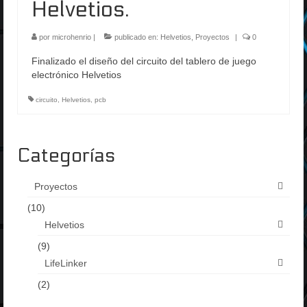
Helvetios.
por
microhenrio
|
publicado en:
Helvetios
,
Proyectos
|
0
Finalizado el diseño del circuito del tablero de juego
electrónico Helvetios
circuito
,
Helvetios
,
pcb
Categorías
Proyectos
(10)
Helvetios
(9)
LifeLinker
(2)