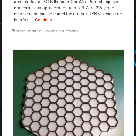
una interfaz en GTK llamada GamMa. Pero el objetivo
era correr esa aplicación en una RPI Zero 2W y que
esta se comunicase con el tablero por USB y sirviese de
interfaz …
Continuar
circuito
,
electrónica
,
Helvetios
,
pcb
,
prototipo