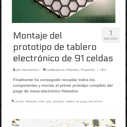
1
Montaje del
ENE 2023
prototipo de tablero
electrónico de 91 celdas
por
microhenrio
|
publicado en:
Helvetios
,
Proyectos
|
0
Finalmente he conseguido recopilar todos los
componentes y montar el primer prototipo completo del
juego de mesa electrónico Helvetios
circuito
,
Helvetios
,
leds
,
pcb
,
prototipo
,
tablero de juego electrónico