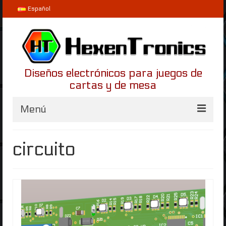
Español
Diseños electrónicos para juegos de
cartas y de mesa
Menú
Inicio
circuito
Proyectos
LifeLinker
Helvetios
Blog