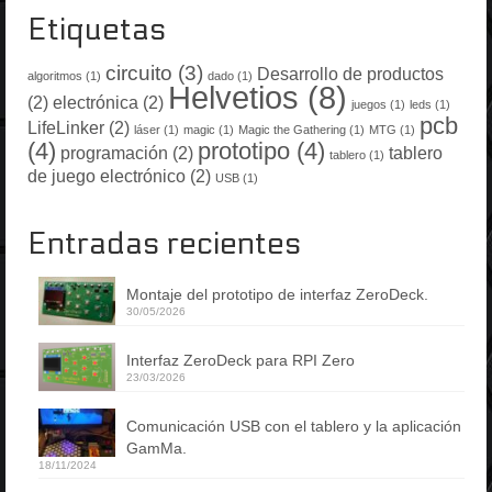
Etiquetas
circuito
(3)
Desarrollo de productos
algoritmos
(1)
dado
(1)
Helvetios
(8)
(2)
electrónica
(2)
juegos
(1)
leds
(1)
pcb
LifeLinker
(2)
láser
(1)
magic
(1)
Magic the Gathering
(1)
MTG
(1)
(4)
prototipo
(4)
programación
(2)
tablero
tablero
(1)
de juego electrónico
(2)
USB
(1)
Entradas recientes
Montaje del prototipo de interfaz ZeroDeck.
30/05/2026
Interfaz ZeroDeck para RPI Zero
23/03/2026
Comunicación USB con el tablero y la aplicación
GamMa.
18/11/2024